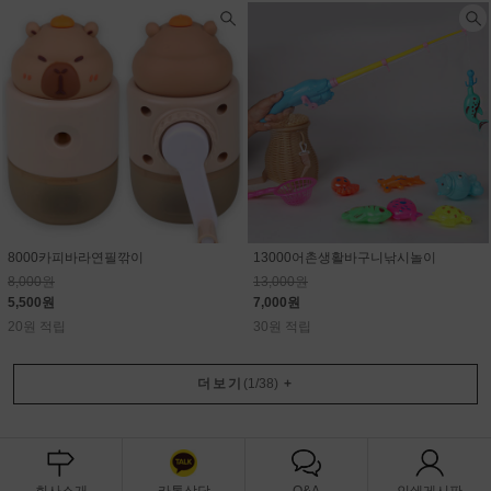
8000카피바라연필깎이
13000어촌생활바구니낚시놀이
8,000원
13,000원
5,500원
7,000원
20원 적립
30원 적립
더보기
(
1
/
38
)
+
회사소개
카톡상담
Q&A
인쇄게시판