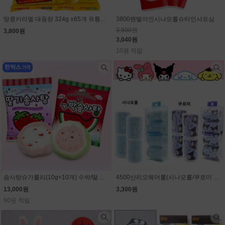
땅콩카라멜 대용량 324g ±65개 유통기한 임박할인(9월11일)
3800펜텔아인시나모롤슈타인샤프심
3,800원
3,800원
3,040원
10원 적립
솜사탕슈가롤리(10g×10개) 수박/딸기 선택 (1개 1300원)
4500산리오헤어롤(시나모롤/쿠로미 선택)
13,000원
3,300원
60원 적립