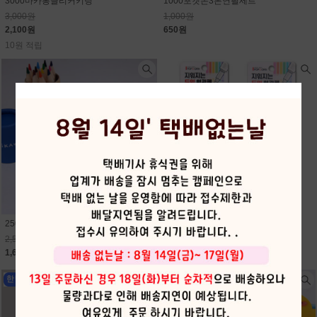
3000마카롱클리커키링
1000포켓몬3본연필세트
3,000원
1,000원
2,100원
650원
10원 적립
2500먼작귀12색미니원목색연필
2000지워지는듀얼형광펜
2,500원
2,000원
1,630원
1,300원