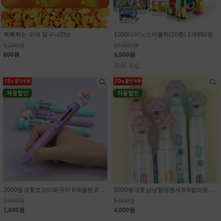
톡톡튀는 수제 달구나25g
1000다이노소어블럭(10종) 1개650원
1,200원
10,000원
800원
6,500원
30원 적립
2000핑크풋쪼꼬미피규어 8색볼펜로그인시 15% 할인된 가격
5000핑크풋냥냥형광펜세트6컬러로그인시 20% 할인된 가격
2,000원
5,000원
1,600원
4,000원