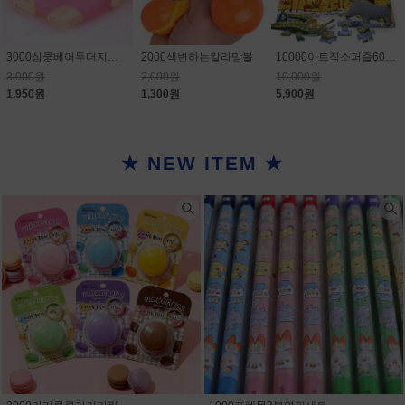
3000심쿵베어두더지게임
2000색변하는칼라망볼
10000아트직소퍼즐60PCS
3,000원
2,000원
10,000원
1,950원
1,300원
5,900원
★ NEW ITEM ★