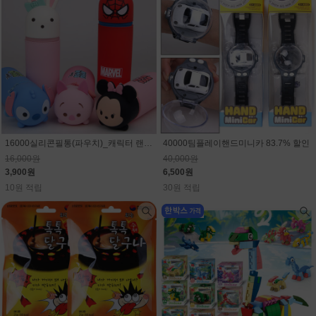
16000실리콘필통(파우치)_캐릭터 랜덤(마블,스티치,디즈니)75.6% 할인
40000팀플레이핸드미니카 83.7% 할인
16,000원
40,000원
3,900원
6,500원
10원 적립
30원 적립