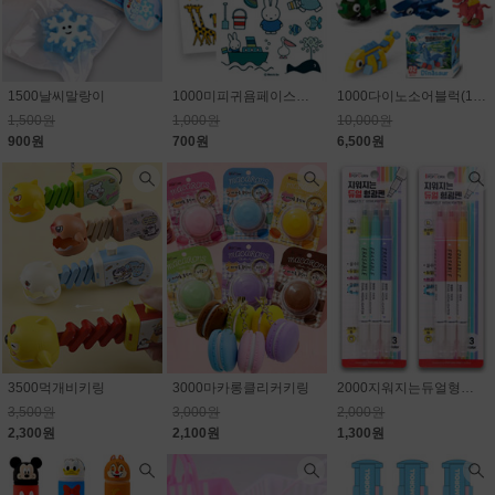
1500날씨말랑이
1000미피귀욤페이스판박이스티커
1000다이노소어블럭(10종) 1개650원
1,500원
1,000원
10,000원
900원
700원
6,500원
3500먹개비키링
3000마카롱클리커키링
2000지워지는듀얼형광펜
3,500원
3,000원
2,000원
2,300원
2,100원
1,300원