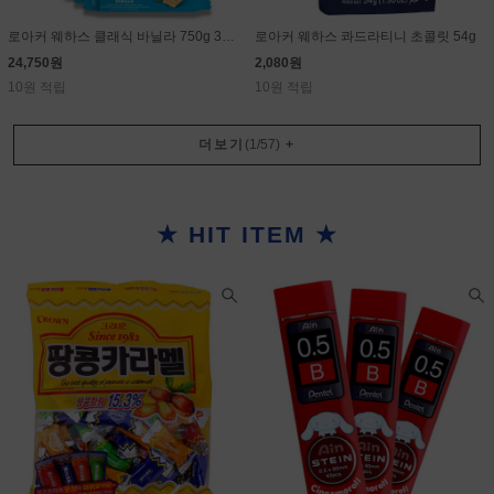
로아커 웨하스 클래식 바닐라 750g 30g×25개
로아커 웨하스 콰드라티니 초콜릿 54g
24,750원
2,080원
10원 적립
10원 적립
더보기
(
1
/
57
)
+
★ HIT ITEM ★