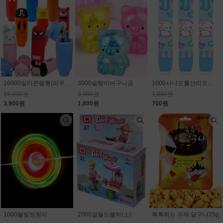
16000실리콘필통(파우치)_캐릭터 랜덤(마블,스티치,디즈니)75.6% 할인
3000슬랑이바구니곰
1000시나모롤산리오노크식지우개
16,000원
3,000원
1,000원
3,900원
1,800원
700원
1000불빛씽씽이
2000걸월드블럭(소)
톡톡튀는 수제 달구나25g