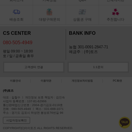
배송조회
대량구매문의
상품권 구매
추천합니다
CS CENTER
BANK INFO
080-505-4949
농협 301-0091-2847-71
평일 09:00 ~ 18:00
예금주 : (주)토즈
토 / 일 / 공휴일 휴무
고객센터 연결
1:1문의
이용안내
이용약관
개인정보처리방침
PC화면
(주)토즈
대표 : 길철수 ㅣ 개인정보 보호 책임자 : 김인숙
사업자 등록번호 : 137-81-62966
통신판매업신고번호 : 2004-경기김포-0119호
전화 : 080-505-4949 ㅣ 팩스 : 031-688-1071
주소 : 경기도 김포시 하성면 봉성로76번길 96
사업자정보확인
COPYRIGHT(C)아이토즈 ALL RIGHTS RESERVED.