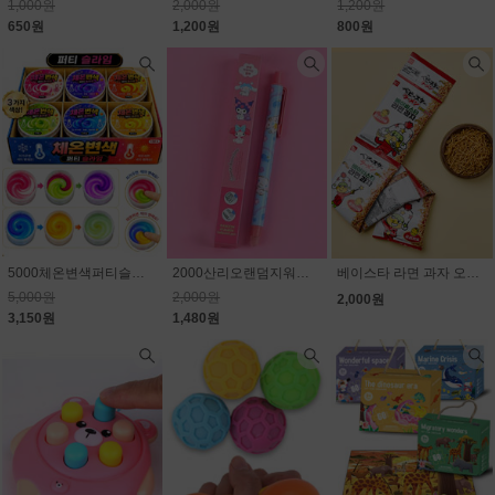
1,000원
2,000원
1,200원
650원
1,200원
800원
5000체온변색퍼티슬라임
2000산리오랜덤지워지는볼펜
베이스타 라면 과자 오리지널 4p(줄줄이) 80g(20g×4개)
5,000원
2,000원
2,000원
3,150원
1,480원