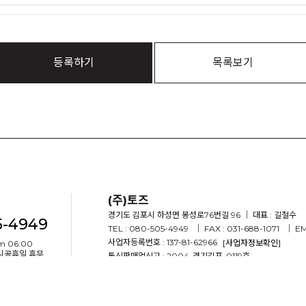
등록하기
목록보기
(주)토즈
경기도 김포시 하성면 봉성로76번길 96
｜ 대표 : 길철수
5-4949
TEL : 080-505-4949
｜ FAX : 031-688-1071
｜ EM
사업자등록번호 : 137-81-62966
[사업자정보확인]
m 06:00
임시공휴일 휴무
통신판매업신고 : 2004-경기김포-0119호
COPYRIGHT(C) ALL RIGHTS RESERVED.