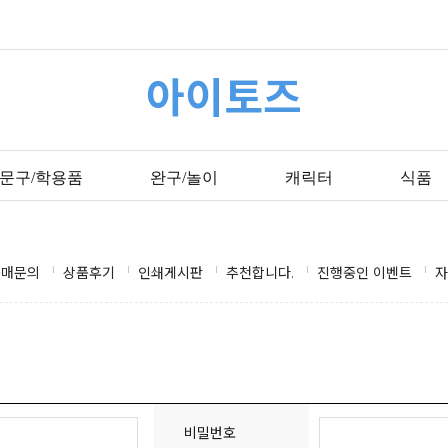
아이토즈
문구/학용품
완구/놀이
캐릭터
식품
구매문의
상품후기
인쇄게시판
추천합니다.
진행중인 이벤트
자
비밀번호