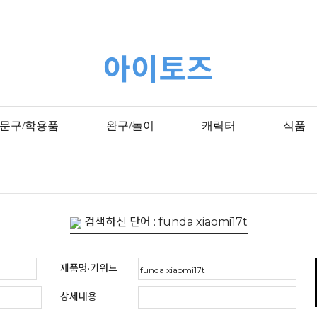
아이토즈
문구/학용품
완구/놀이
캐릭터
식품
검색하신 단어 : funda xiaomi17t
제품명·키워드
상세내용