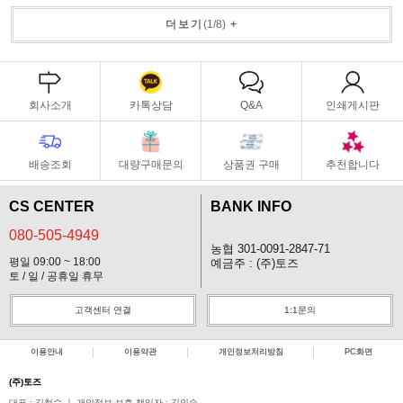
더보기
(
1
/
8
)
+
회사소개
카톡상담
Q&A
인쇄게시판
배송조회
대량구매문의
상품권 구매
추천합니다
CS CENTER
BANK INFO
080-505-4949
농협 301-0091-2847-71
평일 09:00 ~ 18:00
예금주 : (주)토즈
토 / 일 / 공휴일 휴무
고객센터 연결
1:1문의
이용안내
이용약관
개인정보처리방침
PC화면
(주)토즈
대표 : 길철수 ㅣ 개인정보 보호 책임자 : 김인숙