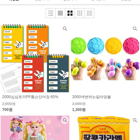
2000심심토끼PP톰슨단어장 65%
2000색변하는칼라망볼
2,000원
2,000원
700원
1,300원