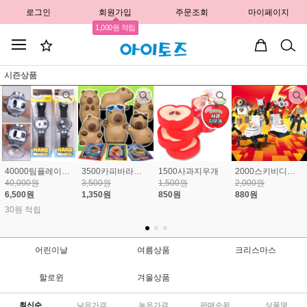
로그인
회원가입
주문조회
마이페이지
1,000원 적립
시즌상품
40000팀플레이핸드미니카 83.7% 할인
3500카피바라말랑스퀴시랜덤키링 61%할인
1500사과지우개
2000스키비디토일렛56%할인
40,000원
3,500원
1,500원
2,000원
6,500원
1,350원
850원
880원
30원 적립
어린이날
여름상품
크리스마스
할로윈
겨울상품
최신순
낮은가격
높은가격
판매순위
상품명