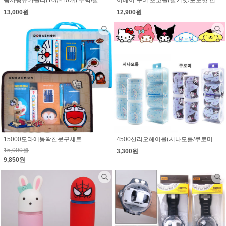
13,000원
12,900원
15000도라에몽꽉찬문구세트
4500산리오헤어롤(시나모롤/쿠로미 선택)
15,000원
3,300원
9,850원