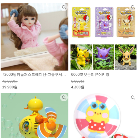
72000윙키돌퍼스트에디션-고급구체관절인형 72% 할인
6000포켓몬피규어키링
72,000원
6,000원
19,900원
4,200원