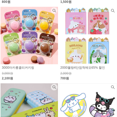
800원
1,500원
3000마카롱클리커키링
2000몰랑4단점착메모65% 할인
3,000원
2,000원
2,100원
700원