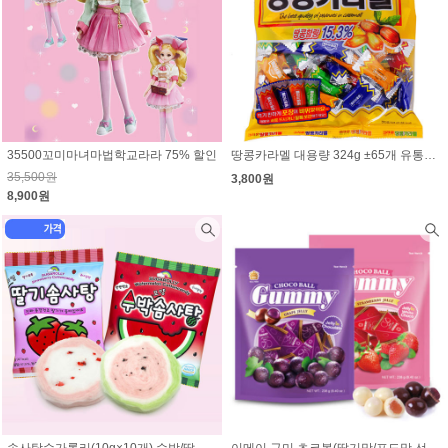
35500꼬미마녀마법학교라라 75% 할인
땅콩카라멜 대용량 324g ±65개 유통기한 임박할인(9월11일)
35,500원
3,800원
8,900원
솜사탕슈가롤리(10g×10개) 수박/딸기 선택 (1개 1300원)
이메이 구미 초코볼(딸기맛/포도맛 선택)