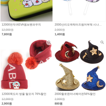
12000먼작귀EVA엠보펜파우치
2000산리오캐릭터즈썸머부채 시나모롤,투로미 선택1
12,000원
2,000원
7,800원
1,400원
12000목도리 방울 털모자 76%할인
2000할로윈마녀헤어핀56%할인
12,000원
2,000원
2,900원
880원