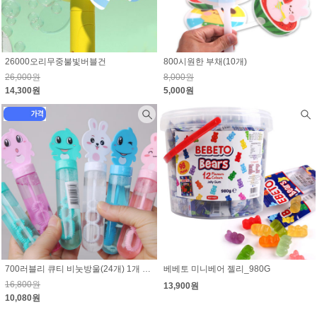
26000오리무중불빛버블건
800시원한 부채(10개)
26,000원
8,000원
14,300원
5,000원
700러블리 큐티 비눗방울(24개) 1개 420원
베베토 미니베어 젤리_980G
16,800원
13,900원
10,080원