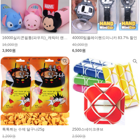
16000실리콘필통(파우치)_캐릭터 랜덤(마블,스티치,디즈니)75.6% 할인
40000팀플레이핸드미니카 83.7% 할인
16,000원
40,000원
3,900원
6,500원
톡톡튀는 수제 달구나25g
2500스네이크큐브
1,200원
2,500원