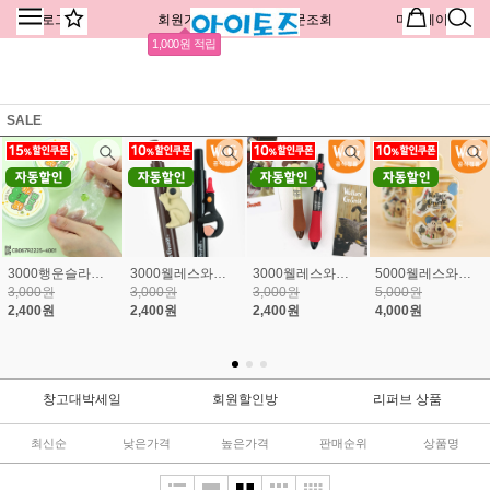
로그인
회원가입
주문조회
마이페이지
1,000원 적립
SALE
3000행운슬라임 로그인시 2,040원
3000웰레스와그로밋허그펜 로그인시 10% 할인된 가격
3000웰레스와그로밋통통중성펜 로그인시 10% 할인된 가격
5000웰레스와그로밋캐리어지우개세트 로그인시 10% 할인된 가격
3,000원
3,000원
3,000원
5,000원
2,400원
2,400원
2,400원
4,000원
창고대박세일
회원할인방
리퍼브 상품
최신순
낮은가격
높은가격
판매순위
상품명