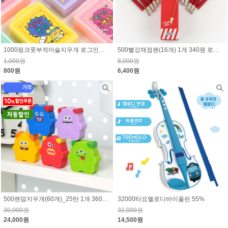
1000핑크풋부적마술지우개 로그인시 10% 할인된 가격
500빨강채점펜(16개) 1개 340원 로그인시 15% 할인된 가격
1,000원
8,000원
800원
6,400원
500랜덤지우개(60개)_25탄 1개 360원 로그인시 10% 할인된 가격
32000타요멜로디바이올린 55%
30,000원
32,000원
24,000원
14,500원