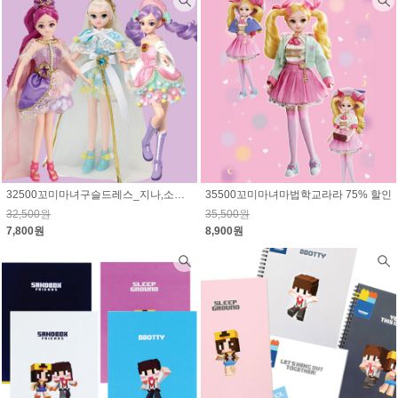
32500꼬미마녀구슬드레스_지나,소미,라라 선택1 76% 할인
35500꼬미마녀마법학교라라 75% 할인
32,500원
35,500원
7,800원
8,900원