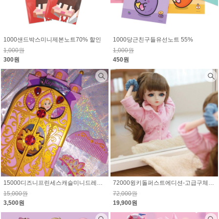
1000샌드박스미니제본노트70% 할인
1000당근친구들유선노트 55%
1,000원
1,000원
300원
450원
15000디즈니프린세스캐슬미니드레서라푼젤 77% 할인
72000윙키돌퍼스트에디션-고급구체관절인형 72% 할인
15,000원
72,000원
3,500원
19,900원