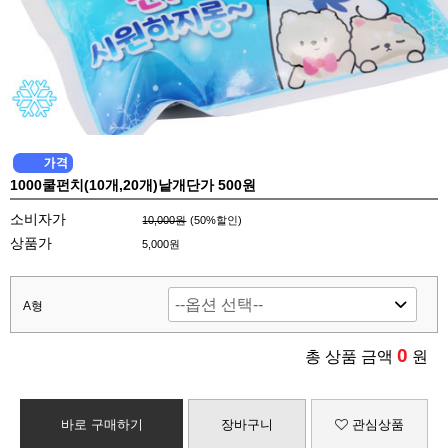
1000쿨펀치(10개,20개)낱개단가 500원
소비자가
10,000원
(
50
%할인)
상품가
5,000원
A형
0
총 상품 금액
원
바로 구매하기
장바구니
관심상품