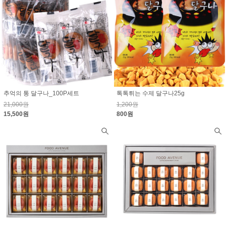
추억의 통 달구나_100P세트
톡톡튀는 수제 달구나25g
21,000원
1,200원
15,500원
800원