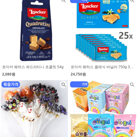
로아커 웨하스 콰드라티니 초콜릿 54g
로아커 웨하스 클래식 바닐라 750g 30g×25개
2,080원
24,750원