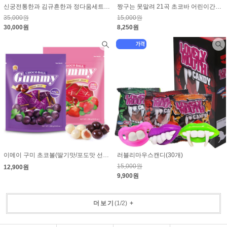
신궁전통한과 김규흔한과 정다움세트 (2단)"조기 품절 될 수 있습니다."
짱구는 못말려 21곡 초코바 어린이간식 15g x 15개 1박스 낱개단가 550원
35,000원
15,000원
30,000원
8,250원
이메이 구미 초코볼(딸기맛/포도맛 선택)
러블리마우스캔디(30개)
15,000원
12,900원
9,900원
더보기
(
1
/
2
)
+