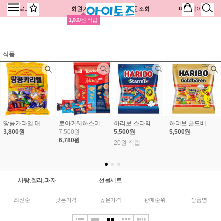
로그인
회원가입
주문조회
마이페이지
1,000원 적립
식품
땅콩카라멜 대용량 324g ±65개 유통기한 임박할인(9월11일)
로아커웨하스미니스 150g
하리보 스타믹스 미니 250g
하리보 골드베렌 미니 250g
3,800원
7,500원
5,500원
5,500원
6,780원
20원 적립
사탕,젤리,과자
선물세트
최신순
낮은가격
높은가격
판매순위
상품명