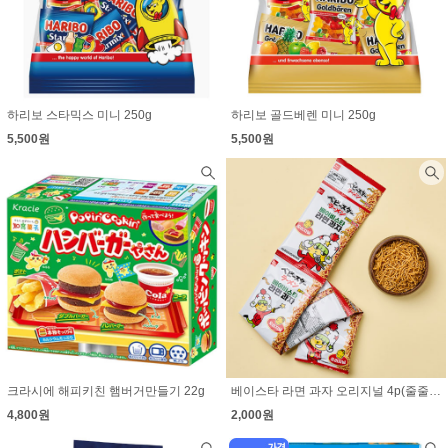
하리보 스타믹스 미니 250g
하리보 골드베렌 미니 250g
5,500원
5,500원
크라시에 해피키친 햄버거만들기 22g
베이스타 라면 과자 오리지널 4p(줄줄이) 80g(20g×4개)
4,800원
2,000원