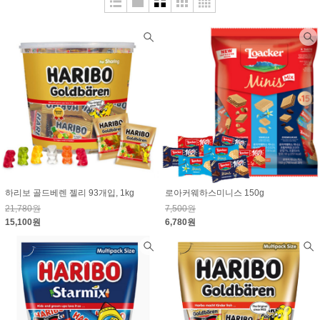
하리보 골드베렌 젤리 93개입, 1kg
로아커웨하스미니스 150g
21,780원
7,500원
15,100원
6,780원