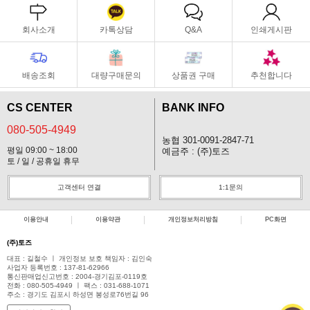
회사소개
카톡상담
Q&A
인쇄게시판
배송조회
대량구매문의
상품권 구매
추천합니다
CS CENTER
BANK INFO
080-505-4949
농협 301-0091-2847-71
평일 09:00 ~ 18:00
예금주 : (주)토즈
토 / 일 / 공휴일 휴무
고객센터 연결
1:1문의
이용안내
이용약관
개인정보처리방침
PC화면
(주)토즈
대표 : 길철수 ㅣ 개인정보 보호 책임자 : 김인숙
사업자 등록번호 : 137-81-62966
통신판매업신고번호 : 2004-경기김포-0119호
전화 : 080-505-4949 ㅣ 팩스 : 031-688-1071
주소 : 경기도 김포시 하성면 봉성로76번길 96