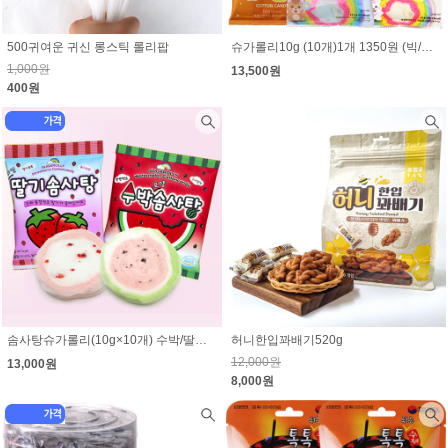
500귀여운 귀신 롱스틱 롤리팝
슈가롤리10g (10개)1개 1350원 (빅/톡톡/달고나/크리스마스 선택1)
1,000원
13,500원
400원
솜사탕슈가롤리(10g×10개) 수박/딸기 선택 (1개 1300원)
허니한입꽈배기520g
12,000원
13,000원
8,000원