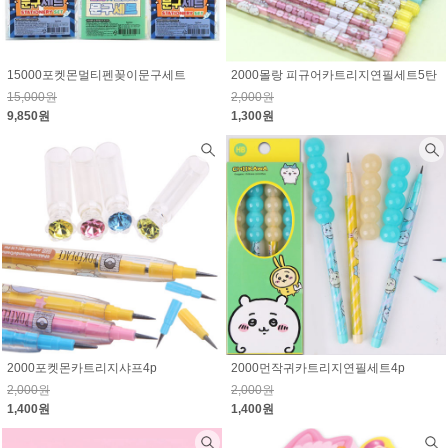
15000포켓몬멀티펜꽂이문구세트
2000몰랑 피규어카트리지연필세트5탄
15,000원
2,000원
9,850원
1,300원
2000포켓몬카트리지샤프4p
2000먼작귀카트리지연필세트4p
2,000원
2,000원
1,400원
1,400원