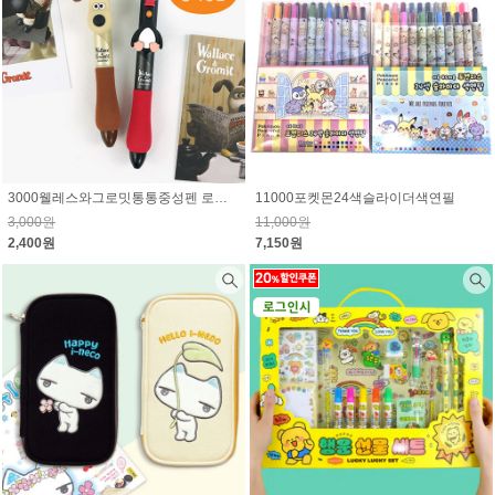
3000웰레스와그로밋통통중성펜 로그인시 10% 할인된 가격
11000포켓몬24색슬라이더색연필
3,000원
11,000원
2,400원
7,150원