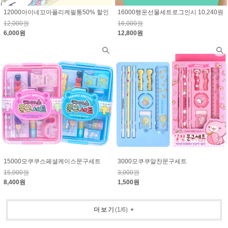
12000아이네꼬아플리케필통50% 할인
16000행운선물세트로그인시 10,240원
12,000원
16,000원
6,000원
12,800원
15000모쿠쿠스페셜케이스문구세트
3000모쿠쿠알찬문구세트
15,000원
3,000원
8,400원
1,500원
더보기
(
1
/
6
)
+