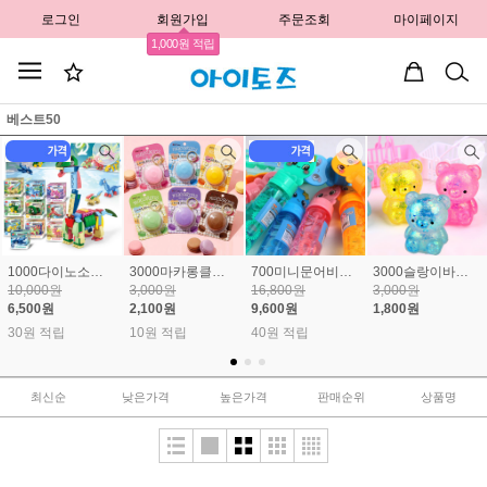
로그인
회원가입
주문조회
마이페이지
1,000원 적립
베스트50
1000다이노소어블럭(10종) 1개650원
3000마카롱클리커키링
700미니문어비눗방울(24개) 1개 400원
3000슬랑이바구니곰
10,000원
3,000원
16,800원
3,000원
6,500원
2,100원
9,600원
1,800원
30원 적립
10원 적립
40원 적립
최신순
낮은가격
높은가격
판매순위
상품명