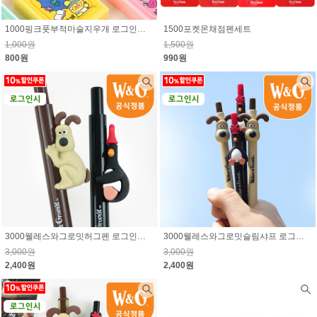
1000핑크풋부적마술지우개 로그인시 10% 할인된 가격
1500포켓몬채점펜세트
1,000원
1,500원
800원
990원
3000웰레스와그로밋허그펜 로그인시 10% 할인된 가격
3000웰레스와그로밋슬림샤프 로그인시 10% 할인된 가격
3,000원
3,000원
2,400원
2,400원