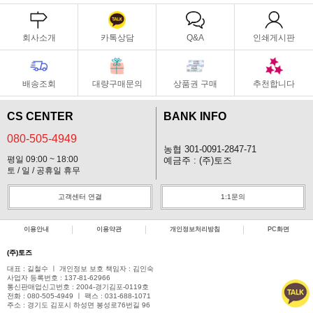
회사소개
카톡상담
Q&A
인쇄게시판
배송조회
대량구매문의
상품권 구매
추천합니다
CS CENTER
BANK INFO
080-505-4949
농협 301-0091-2847-71
평일 09:00 ~ 18:00
예금주 : (주)토즈
토 / 일 / 공휴일 휴무
고객센터 연결
1:1문의
이용안내
이용약관
개인정보처리방침
PC화면
(주)토즈
대표 : 길철수 ㅣ 개인정보 보호 책임자 : 김인숙
사업자 등록번호 : 137-81-62966
통신판매업신고번호 : 2004-경기김포-0119호
전화 : 080-505-4949 ㅣ 팩스 : 031-688-1071
주소 : 경기도 김포시 하성면 봉성로76번길 96