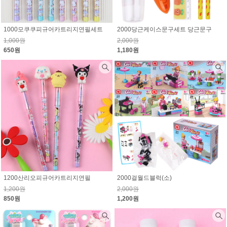
1000모쿠쿠피규어카트리지연필세트
2000당근케이스문구세트 당근문구
1,000원
2,000원
650원
1,180원
1200산리오피규어카트리지연필
2000걸월드블럭(소)
1,200원
2,000원
850원
1,200원