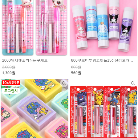
2000위시캣꿀짝꿍문구세트
800쿠로미투명고체풀15g 산리오캐릭터즈
2,000원
800원
1,300원
560원