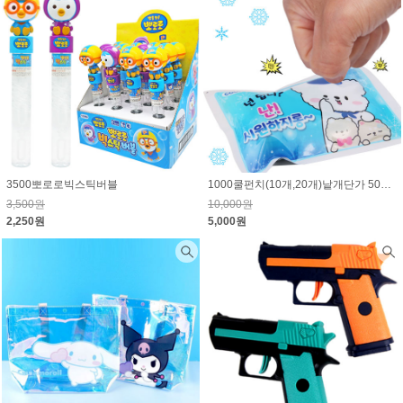
3500뽀로로빅스틱버블
1000쿨펀치(10개,20개)낱개단가 500원
3,500원
10,000원
2,250원
5,000원