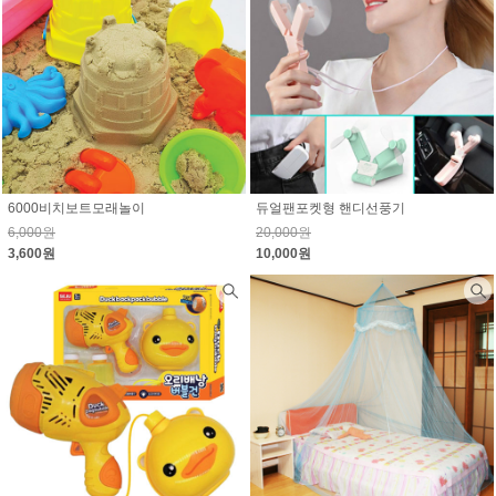
6000비치보트모래놀이
듀얼팬포켓형 핸디선풍기
6,000원
20,000원
3,600원
10,000원