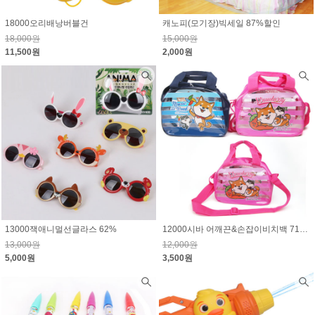
18000오리배낭버블건
캐노피(모기장)빅세일 87%할인
18,000원
15,000원
11,500원
2,000원
13000잭애니멀선글라스 62%
12000시바 어깨끈&손잡이비치백 71%할인
13,000원
12,000원
5,000원
3,500원