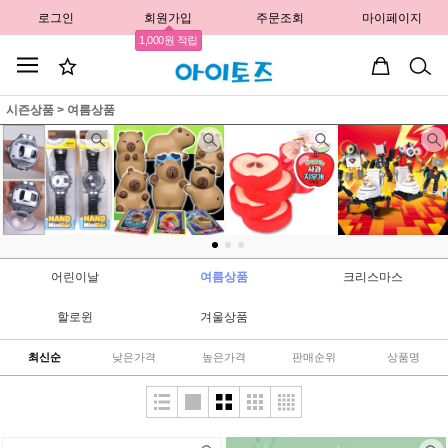
로그인
회원가입
주문조회
마이페이지
1,000원 적립
시즌상품
>
여름상품
40000팀플레이핸드미니카 83.7% 할인
3500카피바라말랑스퀴시랜덤키링 61%할인
1500사과지우개
2000스키비디토일렛56%할인
40,000원
3,500원
1,500원
2,000원
어린이날
여름상품
크리스마스
6,500원
1,350원
850원
880원
30원 적립
할로윈
겨울상품
최신순
낮은가격
높은가격
판매순위
상품명