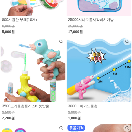
800시원한 부채(10개)
25000시나모롤사각비치가방
8,000원
25,000원
5,000원
17,000원
3500오리물총플러스비눗방울
3000아이키드물총
3,500원
3,000원
2,200원
1,800원