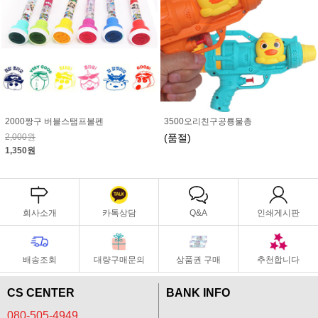
2000짱구 버블스탬프볼펜
3500오리친구공룡물총
2,000원
(품절)
1,350원
회사소개
카톡상담
Q&A
인쇄게시판
배송조회
대량구매문의
상품권 구매
추천합니다
CS CENTER
BANK INFO
080-505-4949