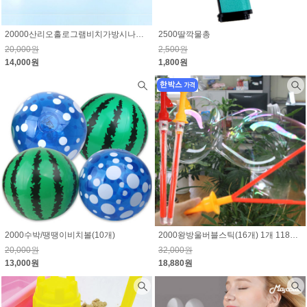
20000산리오홀로그램비치가방시나모롤,쿠로미 中 선택
2500딸깍물총
20,000원
2,500원
14,000원
1,800원
2000수박/땡땡이비치볼(10개)
2000왕방울버블스틱(16개) 1개 1180원
20,000원
32,000원
13,000원
18,880원