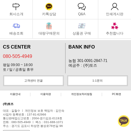
회사소개
카톡상담
Q&A
인쇄게시판
배송조회
대량구매문의
상품권 구매
추천합니다
CS CENTER
BANK INFO
080-505-4949
농협 301-0091-2847-71
평일 09:00 ~ 18:00
예금주 : (주)토즈
토 / 일 / 공휴일 휴무
고객센터 연결
1:1문의
이용안내
이용약관
개인정보처리방침
PC화면
(주)토즈
대표 : 길철수 ㅣ 개인정보 보호 책임자 : 김인숙
사업자 등록번호 : 137-81-62966
통신판매업신고번호 : 2004-경기김포-0119호
전화 : 080-505-4949 ㅣ 팩스 : 031-688-1071
주소 : 경기도 김포시 하성면 봉성로76번길 96