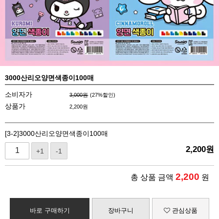
3000산리오양면색종이100매
소비자가
3,000원
(
27
%할인)
상품가
2,200
원
[3-2]3000산리오양면색종이100매
2,200
원
+1
-1
2,200
총 상품 금액
원
바로 구매하기
장바구니
관심상품