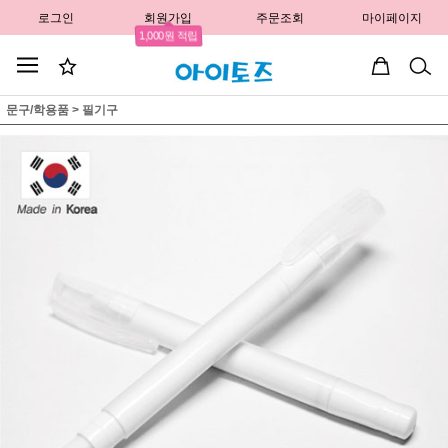
로그인
회원가입
주문조회
마이페이지
1,000원 적립
문구/학용품
>
필기구