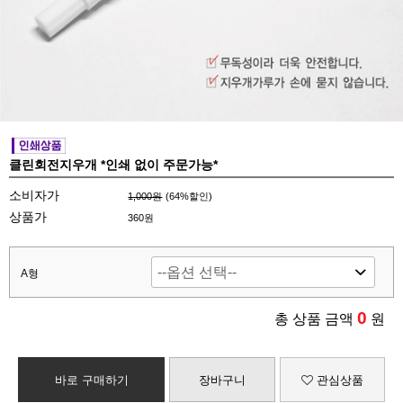
클린회전지우개 *인쇄 없이 주문가능*
소비자가
1,000원
(
64
%할인)
상품가
360원
A형
0
총 상품 금액
원
바로 구매하기
장바구니
관심상품