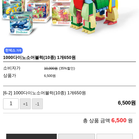
1000다이노소어블럭(10종) 1개650원
소비자가
10,000원
(
35
%할인)
상품가
6,500
원
[6-2] 1000다이노소어블럭(10종) 1개650원
6,500
원
+1
-1
6,500
총 상품 금액
원