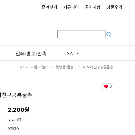
즐겨찾기
커뮤니티
공지사항
상품후기
인쇄/홍보/판촉
SALE
HOME
>
완구/놀이
>
비눗방울/물총
> 3500오리친구공룡물총
0
오리친구공룡물총
2,200원
3,500원
97930