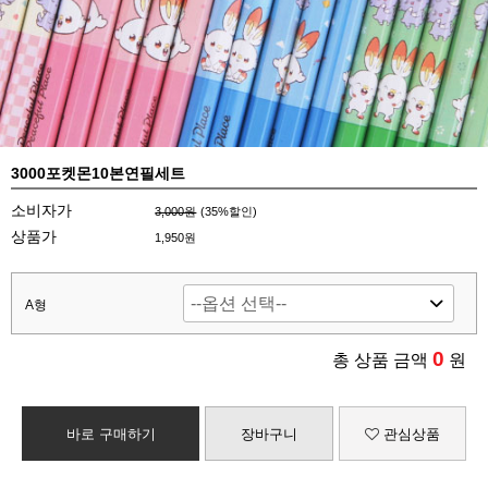
3000포켓몬10본연필세트
소비자가
3,000원
(
35
%할인)
상품가
1,950원
A형
0
총 상품 금액
원
바로 구매하기
장바구니
관심상품